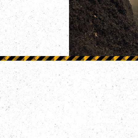
Каталог спецтехники
Самосвалы
Автокраны
аких
Экскаваторы
Манипуляторы
Тонары
Тягач с тралом