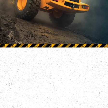
Наши услуги
Отсыпка дорог
Расчистка участка
Вывоз снега
Демонтажные работы
Земляные работы