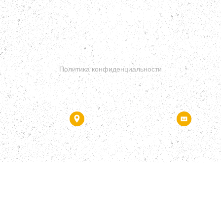
Сайт носит исключительно информационный характер и ни при
каких условиях не является публичной офертой.
Политика конфиденциальности
г. Екатеринбург, ул. Торговая 2, офис 130
avangarde96@yandex.r